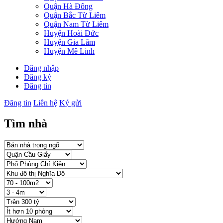
Quận Hà Đông
Quận Bắc Từ Liêm
Quận Nam Từ Liêm
Huyện Hoài Đức
Huyện Gia Lâm
Huyện Mê Linh
Đăng nhập
Đăng ký
Đăng tin
Đăng tin
Liên hệ
Ký gửi
Tìm nhà