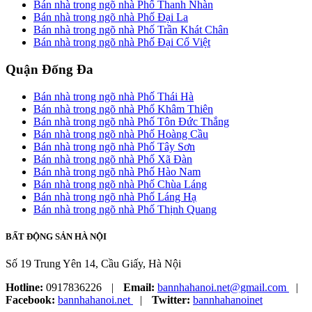
Bán nhà trong ngõ nhà Phố Thanh Nhàn
Bán nhà trong ngõ nhà Phố Đại La
Bán nhà trong ngõ nhà Phố Trần Khát Chân
Bán nhà trong ngõ nhà Phố Đại Cổ Việt
Quận Đống Đa
Bán nhà trong ngõ nhà Phố Thái Hà
Bán nhà trong ngõ nhà Phố Khâm Thiên
Bán nhà trong ngõ nhà Phố Tôn Đức Thắng
Bán nhà trong ngõ nhà Phố Hoàng Cầu
Bán nhà trong ngõ nhà Phố Tây Sơn
Bán nhà trong ngõ nhà Phố Xã Đàn
Bán nhà trong ngõ nhà Phố Hào Nam
Bán nhà trong ngõ nhà Phố Chùa Láng
Bán nhà trong ngõ nhà Phố Láng Hạ
Bán nhà trong ngõ nhà Phố Thịnh Quang
BẤT ĐỘNG SẢN HÀ NỘI
Số 19 Trung Yên 14, Cầu Giấy, Hà Nội
Hotline:
0917836226
|
Email:
bannhahanoi.net@gmail.com
|
Facebook:
bannhahanoi.net
|
Twitter:
bannhahanoinet