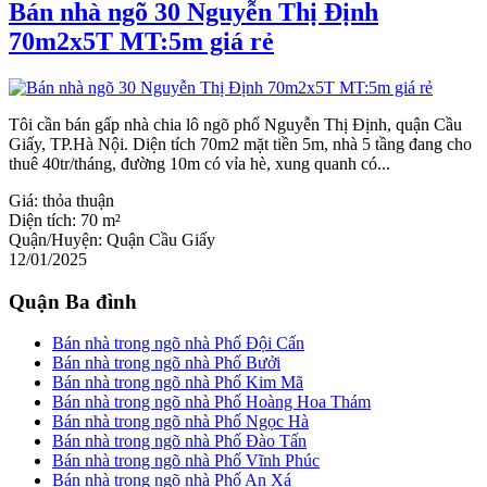
Bán nhà ngõ 30 Nguyễn Thị Định
70m2x5T MT:5m giá rẻ
Tôi cần bán gấp nhà chia lô ngõ phố Nguyễn Thị Định, quận Cầu
Giấy, TP.Hà Nội. Diện tích 70m2 mặt tiền 5m, nhà 5 tầng đang cho
thuê 40tr/tháng, đường 10m có vỉa hè, xung quanh có...
Giá:
thỏa thuận
Diện tích:
70 m²
Quận/Huyện:
Quận Cầu Giấy
12/01/2025
Quận Ba đình
Bán nhà trong ngõ nhà Phố Đội Cấn
Bán nhà trong ngõ nhà Phố Bưởi
Bán nhà trong ngõ nhà Phố Kim Mã
Bán nhà trong ngõ nhà Phố Hoàng Hoa Thám
Bán nhà trong ngõ nhà Phố Ngọc Hà
Bán nhà trong ngõ nhà Phố Đào Tấn
Bán nhà trong ngõ nhà Phố Vĩnh Phúc
Bán nhà trong ngõ nhà Phố An Xá