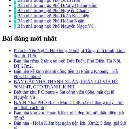
9
Bán nhà trong ngõ Phố Quan Hoa
9
Bán nhà trong ngõ Phố Dương Quảng Hàm
7
Bán nhà trong ngõ Phố Nguyễn Chánh
7
Bán nhà trong ngõ Phố Doãn Kế Thiện
7
Bán nhà trong ngõ Phố Hoàng Ngân
6
Bán nhà trong ngõ Phố Nguyễn Ngọc Vũ
Bài đăng mới nhất
Phân lô Yên Nghĩa Hà Đông, 50m2, 4 Tầng, ô tô tránh, kinh
doanh, 11.5t
Bán nhà riêng 2 tầng tại ngõ Đức Diễn, Phú Diễn, Hà Nội,
DT 27m2,
Bán liền kề kinh doanh dòng tiền tại Phùng Khoang - Hà
Nội. DT 66m2
BÁN GẤP NHÀ THANH XUÂN, PHÂN LÔ VỈA HÈ
50M2 4T, OTO TRÁNH, KINH
Biệt thự khu P Ciputra – Sát công viên 66ha, mặt đại lộ
Nguyễn Vă
B.Á.N Nh.à PHỐ B.ạch Mai DT 48m2x6T thang máy - full
nội thất- cách ph
Bán nhà khu vực Hoàn Kiếm. nhà đẹp full nội thất. diện tích
35m2
Bán nhà - Hoàn Kiếm bạt ngàn tiện ích, 33m2, 5 tầng, giá 9.8
tỷ