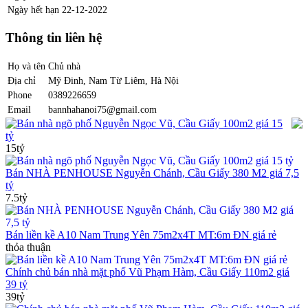
Ngày hết hạn
22-12-2022
Thông tin liên hệ
Họ và tên
Chủ nhà
Địa chỉ
Mỹ Đinh, Nam Từ Liêm, Hà Nội
Phone
0389226659
Email
bannhahanoi75@gmail.com
Bán nhà ngõ phố Nguyễn Ngọc Vũ, Cầu Giấy 100m2 giá 15
tỷ
15tỷ
Bán NHÀ PENHOUSE Nguyễn Chánh, Cầu Giấy 380 M2 giá 7,5
tỷ
7.5tỷ
Bán liền kề A10 Nam Trung Yên 75m2x4T MT:6m ĐN giá rẻ
thỏa thuận
Chính chủ bán nhà mặt phố Vũ Phạm Hàm, Cầu Giấy 110m2 giá
39 tỷ
39tỷ