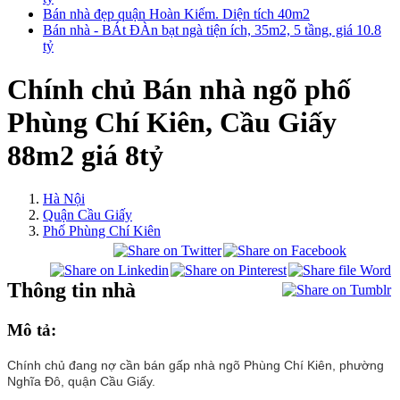
Bán nhà đẹp quận Hoàn Kiếm. Diện tích 40m2
Bán nhà - BÁt ĐÀn bạt ngà tiện ích, 35m2, 5 tầng, giá 10.8
tỷ
Chính chủ Bán nhà ngõ phố
Phùng Chí Kiên, Cầu Giấy
88m2 giá 8tỷ
Hà Nội
Quận Cầu Giấy
Phố Phùng Chí Kiên
Thông tin nhà
Mô tả:
Chính chủ đang nợ cần bán gấp nhà ngõ Phùng Chí Kiên, phường
Nghĩa Đô, quận Cầu Giấy.