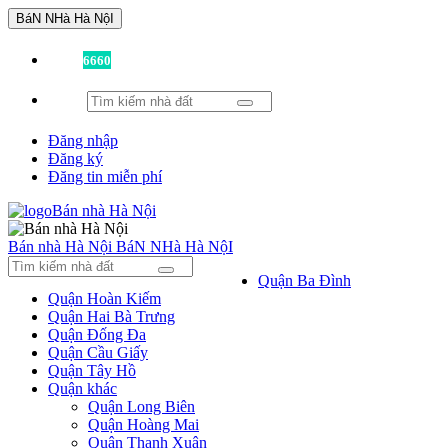
BáN NHà Hà NộI
Đã có
6660
tin được đăng!
Đăng nhập
Đăng ký
Đăng tin miễn phí
Bán nhà Hà Nội
BáN NHà Hà NộI
Quận Ba Đình
Quận Hoàn Kiếm
Quận Hai Bà Trưng
Quận Đống Đa
Quận Cầu Giấy
Quận Tây Hồ
Quận khác
Quận Long Biên
Quận Hoàng Mai
Quận Thanh Xuân