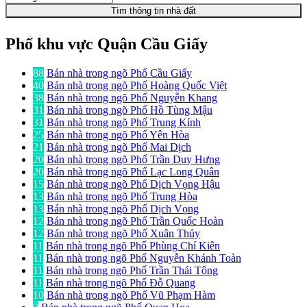
Tìm thông tin nhà đất
Phố khu vực Quận Cầu Giấy
88
Bán nhà trong ngõ Phố Cầu Giấy
40
Bán nhà trong ngõ Phố Hoàng Quốc Việt
38
Bán nhà trong ngõ Phố Nguyễn Khang
31
Bán nhà trong ngõ Phố Hồ Tùng Mậu
31
Bán nhà trong ngõ Phố Trung Kính
25
Bán nhà trong ngõ Phố Yên Hòa
21
Bán nhà trong ngõ Phố Mai Dịch
20
Bán nhà trong ngõ Phố Trần Duy Hưng
20
Bán nhà trong ngõ Phố Lạc Long Quân
15
Bán nhà trong ngõ Phố Dịch Vọng Hậu
13
Bán nhà trong ngõ Phố Trung Hòa
13
Bán nhà trong ngõ Phố Dịch Vọng
12
Bán nhà trong ngõ Phố Trần Quốc Hoàn
12
Bán nhà trong ngõ Phố Xuân Thủy
11
Bán nhà trong ngõ Phố Phùng Chí Kiên
11
Bán nhà trong ngõ Phố Nguyễn Khánh Toàn
11
Bán nhà trong ngõ Phố Trần Thái Tông
11
Bán nhà trong ngõ Phố Đỗ Quang
10
Bán nhà trong ngõ Phố Vũ Phạm Hàm