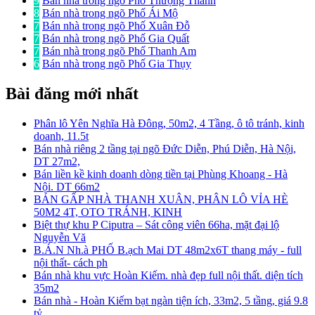
9
Bán nhà trong ngõ Phố Thượng Thanh
8
Bán nhà trong ngõ Phố Ái Mộ
7
Bán nhà trong ngõ Phố Xuân Đỗ
7
Bán nhà trong ngõ Phố Gia Quất
7
Bán nhà trong ngõ Phố Thanh Am
6
Bán nhà trong ngõ Phố Gia Thụy
Bài đăng mới nhất
Phân lô Yên Nghĩa Hà Đông, 50m2, 4 Tầng, ô tô tránh, kinh
doanh, 11.5t
Bán nhà riêng 2 tầng tại ngõ Đức Diễn, Phú Diễn, Hà Nội,
DT 27m2,
Bán liền kề kinh doanh dòng tiền tại Phùng Khoang - Hà
Nội. DT 66m2
BÁN GẤP NHÀ THANH XUÂN, PHÂN LÔ VỈA HÈ
50M2 4T, OTO TRÁNH, KINH
Biệt thự khu P Ciputra – Sát công viên 66ha, mặt đại lộ
Nguyễn Vă
B.Á.N Nh.à PHỐ B.ạch Mai DT 48m2x6T thang máy - full
nội thất- cách ph
Bán nhà khu vực Hoàn Kiếm. nhà đẹp full nội thất. diện tích
35m2
Bán nhà - Hoàn Kiếm bạt ngàn tiện ích, 33m2, 5 tầng, giá 9.8
tỷ