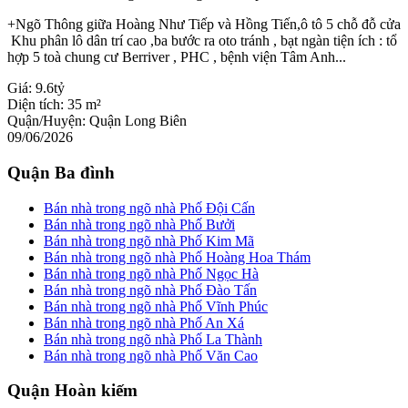
+Ngõ Thông giữa Hoàng Như Tiếp và Hồng Tiến,ô tô 5 chỗ đỗ cửa
Khu phân lô dân trí cao ,ba bước ra oto tránh , bạt ngàn tiện ích : tổ
hợp 5 toà chung cư Berriver , PHC , bệnh viện Tâm Anh...
Giá:
9.6tỷ
Diện tích:
35 m²
Quận/Huyện:
Quận Long Biên
09/06/2026
Quận Ba đình
Bán nhà trong ngõ nhà Phố Đội Cấn
Bán nhà trong ngõ nhà Phố Bưởi
Bán nhà trong ngõ nhà Phố Kim Mã
Bán nhà trong ngõ nhà Phố Hoàng Hoa Thám
Bán nhà trong ngõ nhà Phố Ngọc Hà
Bán nhà trong ngõ nhà Phố Đào Tấn
Bán nhà trong ngõ nhà Phố Vĩnh Phúc
Bán nhà trong ngõ nhà Phố An Xá
Bán nhà trong ngõ nhà Phố La Thành
Bán nhà trong ngõ nhà Phố Văn Cao
Quận Hoàn kiếm