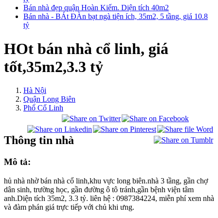
Bán nhà đẹp quận Hoàn Kiếm. Diện tích 40m2
Bán nhà - BÁt ĐÀn bạt ngà tiện ích, 35m2, 5 tầng, giá 10.8
tỷ
HOt bán nhà cổ linh, giá
tốt,35m2,3.3 tỷ
Hà Nội
Quận Long Biên
Phố Cổ Linh
Thông tin nhà
Mô tả:
hủ nhà nhờ bán nhà cổ linh,khu vực long biên.nhà 3 tầng, gần chợ
dân sinh, trường học, gần đường ô tô tránh,gần bệnh viện tâm
anh.Diện tích 35m2, 3.3 tỷ. liên hệ : 0987384224, miễn phí xem nhà
và đàm phán giá trực tiếp với chủ khi ưng.