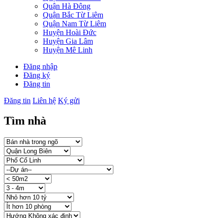
Quận Hà Đông
Quận Bắc Từ Liêm
Quận Nam Từ Liêm
Huyện Hoài Đức
Huyện Gia Lâm
Huyện Mê Linh
Đăng nhập
Đăng ký
Đăng tin
Đăng tin
Liên hệ
Ký gửi
Tìm nhà