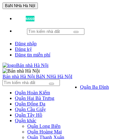
BáN NHà Hà NộI
Đã có
6660
tin được đăng!
Đăng nhập
Đăng ký
Đăng tin miễn phí
Bán nhà Hà Nội
BáN NHà Hà NộI
Quận Ba Đình
Quận Hoàn Kiếm
Quận Hai Bà Trưng
Quận Đống Đa
Quận Cầu Giấy
Quận Tây Hồ
Quận khác
Quận Long Biên
Quận Hoàng Mai
Quận Thanh Xuân