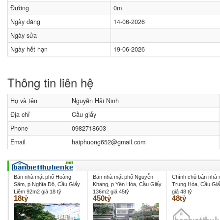
Đường
0m
Ngày đăng
14-06-2026
Ngày sửa
Ngày hết hạn
19-06-2026
Thông tin liên hệ
Họ và tên
Nguyễn Hải Ninh
Địa chỉ
Cầu giấy
Phone
0982718603
Email
haiphuong652@gmail.com
Bán nhà mặt phố Hoàng
Bán nhà mặt phố Nguyễn
Chính chủ bán nhà 
Sâm, p Nghĩa Đô, Cầu Giấy
Khang, p Yên Hòa, Cầu Giấy
Trung Hòa, Cầu Gi
Liêm 92m2 giá 18 tỷ
136m2 giá 45tỷ
giá 48 tỷ
18tỷ
450tỷ
48tỷ