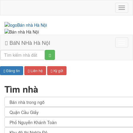
BáN
NHà
Hà
NộI
BáN NHà Hà NộI
Bán
nhà
Hà
Nội
Đăng tin
Liên hệ
Ký gửi
Tìm nhà