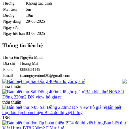
Hướng
Không xác định
Mặt tiền
5m
Đường
10m
Ngày đăng
29-05-2025
Ngày sửa
Ngày hết hạn
03-06-2025
Thông tin liên hệ
Họ và tên
Nguyễn Minh
Địa chỉ
Hoàng Mai
Phone
0886834149
Email
tuannguyentuoi20@gmail.com
Bán biệt thự Sài Đồng 409m2 lô góc giá rẻ
thỏa thuận
Bán biệt thự N05 Sài
Đồng 220m2 ĐN view hồ giá rẻ
thỏa thuận
Bán biệt
thự đơn lập hoàn thiện BT4 đô thị việt hưng
18tỷ
Bán biệt thự
Việt Hưng BT8 230m2 ĐN giá rẻ