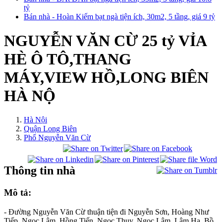
tỷ
Bán nhà - Hoàn Kiếm bạt ngà tiện ích, 30m2, 5 tầng, giá 9 tỷ
NGUYỄN VĂN CỪ 25 tỷ VỈA
HÈ Ô TÔ,THANG
MÁY,VIEW HỒ,LONG BIÊN
HÀ NỘ
Hà Nội
Quận Long Biên
Phố Nguyễn Văn Cừ
Thông tin nhà
Mô tả:
- Đường Nguyễn Văn Cừ thuận tiện đi Nguyễn Sơn, Hoàng Như
Tiếp, Ngọc Lâm, Hồng Tiến, Ngọc Thụy, Ngọc Lâm, Lâm Hạ, Bồ