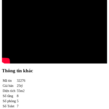
Thông tin khác
Mã tin
32276
Giá bán
25tỷ
Diện tích
55m2
Số tầng
8
Số phòng
5
Số Tolet
7