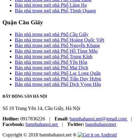
Bán nhà trong ngõ nhà Phố Láng Hạ
Bán nhà trong ngõ nhà Phố Thịnh Quang
Quận Cầu Giấy
Bán nhà trong ngõ nhà Phố Cầu Giấy
Bán nhà trong ngõ nhà Phố Hoàng Quốc Việt
Bán nhà trong ngõ nhà Phố Nguyễn Khang
Bán nhà trong ngõ nhà Phố Hồ Tùng Mậu
Bán nhà trong ngõ nhà Phố Trung Kính
Bán nhà trong ngõ nhà Phố Yên Hòa
Bán nhà trong ngõ nhà Phố Mai Dịch
Bán nhà trong ngõ nhà Phố Lạc Long Quân
Bán nhà trong ngõ nhà Phố Trần Duy Hưng
Bán nhà trong ngõ nhà Phố Dịch Vọng Hậu
BẤT ĐỘNG SẢN HÀ NỘI
Số 19 Trung Yên 14, Cầu Giấy, Hà Nội
Hotline:
0917836226
|
Email:
bannhahanoi.net@gmail.com
|
Facebook:
bannhahanoi.net
|
Twitter:
bannhahanoinet
Copyright © 2018 bannhahanoi.net ®