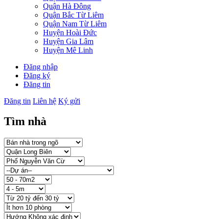
Quận Hà Đông
Quận Bắc Từ Liêm
Quận Nam Từ Liêm
Huyện Hoài Đức
Huyện Gia Lâm
Huyện Mê Linh
Đăng nhập
Đăng ký
Đăng tin
Đăng tin
Liên hệ
Ký gửi
Tìm nhà