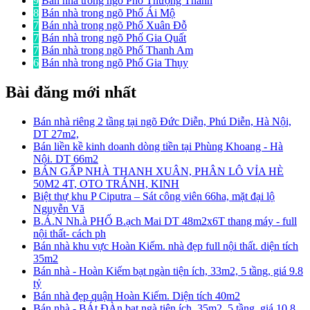
9
Bán nhà trong ngõ Phố Thượng Thanh
8
Bán nhà trong ngõ Phố Ái Mộ
7
Bán nhà trong ngõ Phố Xuân Đỗ
7
Bán nhà trong ngõ Phố Gia Quất
7
Bán nhà trong ngõ Phố Thanh Am
6
Bán nhà trong ngõ Phố Gia Thụy
Bài đăng mới nhất
Bán nhà riêng 2 tầng tại ngõ Đức Diễn, Phú Diễn, Hà Nội,
DT 27m2,
Bán liền kề kinh doanh dòng tiền tại Phùng Khoang - Hà
Nội. DT 66m2
BÁN GẤP NHÀ THANH XUÂN, PHÂN LÔ VỈA HÈ
50M2 4T, OTO TRÁNH, KINH
Biệt thự khu P Ciputra – Sát công viên 66ha, mặt đại lộ
Nguyễn Vă
B.Á.N Nh.à PHỐ B.ạch Mai DT 48m2x6T thang máy - full
nội thất- cách ph
Bán nhà khu vực Hoàn Kiếm. nhà đẹp full nội thất. diện tích
35m2
Bán nhà - Hoàn Kiếm bạt ngàn tiện ích, 33m2, 5 tầng, giá 9.8
tỷ
Bán nhà đẹp quận Hoàn Kiếm. Diện tích 40m2
Bán nhà - BÁt ĐÀn bạt ngà tiện ích, 35m2, 5 tầng, giá 10.8