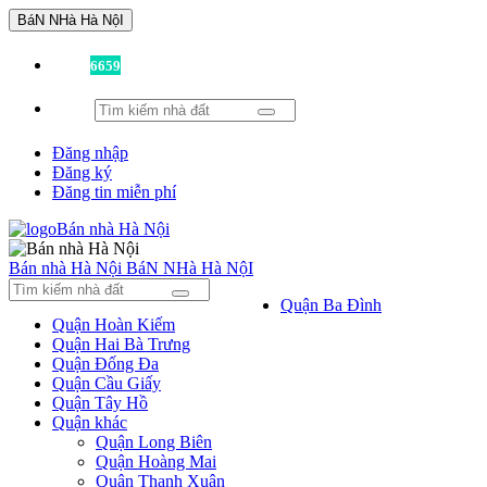
BáN NHà Hà NộI
Đã có
6659
tin được đăng!
Đăng nhập
Đăng ký
Đăng tin miễn phí
Bán nhà Hà Nội
BáN NHà Hà NộI
Quận Ba Đình
Quận Hoàn Kiếm
Quận Hai Bà Trưng
Quận Đống Đa
Quận Cầu Giấy
Quận Tây Hồ
Quận khác
Quận Long Biên
Quận Hoàng Mai
Quận Thanh Xuân