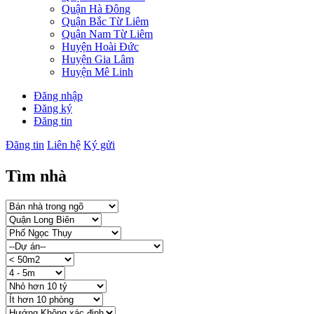
Quận Hà Đông
Quận Bắc Từ Liêm
Quận Nam Từ Liêm
Huyện Hoài Đức
Huyện Gia Lâm
Huyện Mê Linh
Đăng nhập
Đăng ký
Đăng tin
Đăng tin
Liên hệ
Ký gửi
Tìm nhà