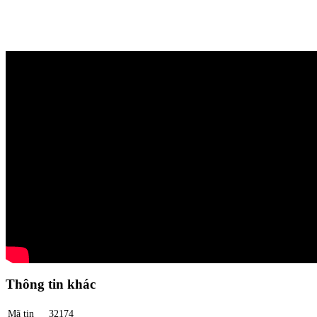
Thông tin khác
Mã tin
32174