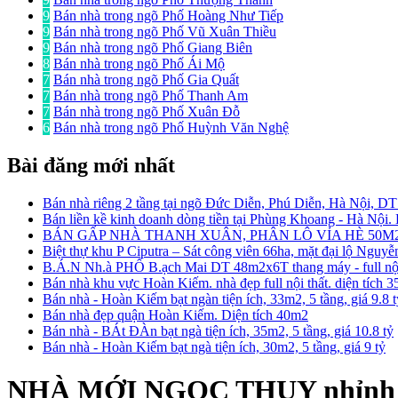
9
Bán nhà trong ngõ Phố Hoàng Như Tiếp
9
Bán nhà trong ngõ Phố Vũ Xuân Thiều
9
Bán nhà trong ngõ Phố Giang Biên
8
Bán nhà trong ngõ Phố Ái Mộ
7
Bán nhà trong ngõ Phố Gia Quất
7
Bán nhà trong ngõ Phố Thanh Am
7
Bán nhà trong ngõ Phố Xuân Đỗ
6
Bán nhà trong ngõ Phố Huỳnh Văn Nghệ
Bài đăng mới nhất
Bán nhà riêng 2 tầng tại ngõ Đức Diễn, Phú Diễn, Hà Nội, D
Bán liền kề kinh doanh dòng tiền tại Phùng Khoang - Hà Nội
BÁN GẤP NHÀ THANH XUÂN, PHÂN LÔ VỈA HÈ 50M2
Biệt thự khu P Ciputra – Sát công viên 66ha, mặt đại lộ Nguy
B.Á.N Nh.à PHỐ B.ạch Mai DT 48m2x6T thang máy - full nội 
Bán nhà khu vực Hoàn Kiếm. nhà đẹp full nội thất. diện tích 
Bán nhà - Hoàn Kiếm bạt ngàn tiện ích, 33m2, 5 tầng, giá 9.8 
Bán nhà đẹp quận Hoàn Kiếm. Diện tích 40m2
Bán nhà - BÁt ĐÀn bạt ngà tiện ích, 35m2, 5 tầng, giá 10.8 tỷ
Bán nhà - Hoàn Kiếm bạt ngà tiện ích, 30m2, 5 tầng, giá 9 tỷ
NHÀ MỚI NGỌC THỤY nhỉnh 