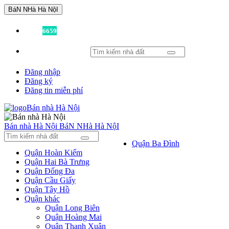
BáN NHà Hà NộI
Đã có
6659
tin được đăng!
Đăng nhập
Đăng ký
Đăng tin miễn phí
Bán nhà Hà Nội
BáN NHà Hà NộI
Quận Ba Đình
Quận Hoàn Kiếm
Quận Hai Bà Trưng
Quận Đống Đa
Quận Cầu Giấy
Quận Tây Hồ
Quận khác
Quận Long Biên
Quận Hoàng Mai
Quận Thanh Xuân