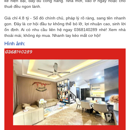
kế hiện đại, đầy đủ công năng. Nhà mới, vào ở ngay hoặc cho
thuê đều ngon lành.
Giá chỉ 4.8 tỷ - Sổ đỏ chính chủ, pháp lý rõ ràng, sang tên nhanh
gọn. Đây là cơ hội đầu tư không thể bỏ lỡ, lợi nhuận cao, sinh lời
ổn định. Ai có nhu cầu liên hệ ngay 0368140289 nhé! Xem nhà
thoải mái, không ép mua. Nhanh tay kẻo mất cơ hội!
Hình ảnh: