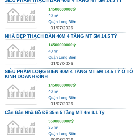
SIÊU PHẨM THẠCH BÀN 40M 4 TẦNG MT 5M 14.5 TỶ
14500000000tỷ
40 m²
Quận Long Biên
01/07/2026
NHÀ ĐẸP THẠCH BÀN 40M 4 TẦNG MT 5M 14.5 TỶ
14500000000tỷ
40 m²
Quận Long Biên
01/07/2026
SIÊU PHẨM LONG BIÊN 40M 4 TẦNG MT 5M 14.5 TỶ Ô TÔ
KINH DOANH ĐỈNH
14500000000tỷ
40 m²
Quận Long Biên
01/07/2026
Cần Bán Nhà Bồ Đề 35m 5 Tầng MT 4m 8.1 Tỷ
5500000000tỷ
35 m²
Quận Long Biên
30/06/2026