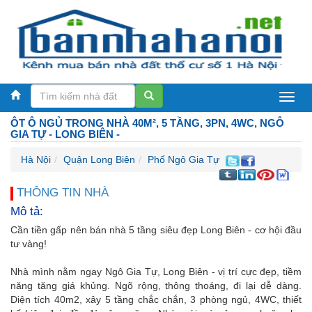
Bán
ÔT Ô NGỦ TRONG NHÀ 40M², 5 TẦNG, 3PN, 4WC, NGÔ
nhà
GIA TỰ - LONG BIÊN -
Hà
Hà Nội
Quận Long Biên
Phố Ngô Gia Tự
Nội
THÔNG TIN NHÀ
Mô tả:
Cần tiền gấp nên bán nhà 5 tầng siêu đẹp Long Biên - cơ hội đầu
tư vàng!
Nhà mình nằm ngay Ngô Gia Tự, Long Biên - vị trí cực đẹp, tiềm
năng tăng giá khủng. Ngõ rộng, thông thoáng, đi lại dễ dàng.
Diện tích 40m2, xây 5 tầng chắc chắn, 3 phòng ngủ, 4WC, thiết