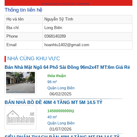
Thông tin liên hệ
Họ và tên
Nguyễn Sỹ Tình
Địa chỉ
Long Biên
Phone
0368140289
Email
hoanhtu1402@gmail.com
NHÀ CÙNG KHU VỰC
Bán Nhà Mặt Ngõ 64 Phố Sài Đồng 96m2x4T MT:6m Giá Rẻ
thỏa thuận
96 m²
Quận Long Biên
06/02/2025
BÁN NHÀ BỒ ĐỀ 40M 4 TẦNG MT 5M 14.5 TỶ
14500000000tỷ
40 m²
Quận Long Biên
01/07/2026