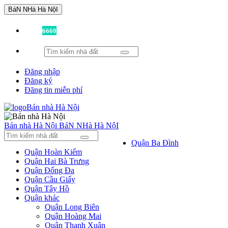
BáN NHà Hà NộI
Đã có
6660
tin được đăng!
Đăng nhập
Đăng ký
Đăng tin miễn phí
Bán nhà Hà Nội
BáN NHà Hà NộI
Quận Ba Đình
Quận Hoàn Kiếm
Quận Hai Bà Trưng
Quận Đống Đa
Quận Cầu Giấy
Quận Tây Hồ
Quận khác
Quận Long Biên
Quận Hoàng Mai
Quận Thanh Xuân