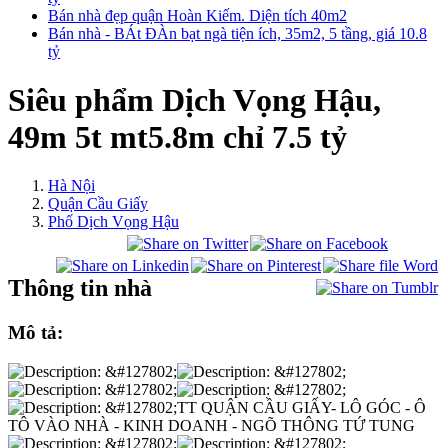
Bán nhà đẹp quận Hoàn Kiếm. Diện tích 40m2
Bán nhà - BÁt ĐÀn bạt ngà tiện ích, 35m2, 5 tầng, giá 10.8
tỷ
Siêu phẩm Dịch Vọng Hậu,
49m 5t mt5.8m chỉ 7.5 tỷ
Hà Nội
Quận Cầu Giấy
Phố Dịch Vọng Hậu
Thông tin nhà
Mô tả:
TT QUẬN CẦU GIẤY- LÔ GÓC - Ô
TÔ VÀO NHÀ - KINH DOANH - NGÕ THÔNG TỨ TUNG