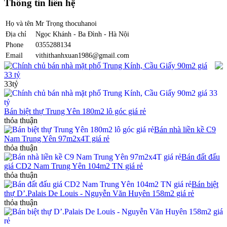
Thông tin liên hệ
Họ và tên
Mr Trọng thocuhanoi
Địa chỉ
Ngọc Khánh - Ba Đình - Hà Nội
Phone
0355288134
Email
vithithanhxuan1986@gmail.com
Chính chủ bán nhà mặt phố Trung Kính, Cầu Giấy 90m2 giá
33 tỷ
33tỷ
Bán biệt thự Trung Yên 180m2 lô góc giá rẻ
thỏa thuận
Bán nhà liền kề C9
Nam Trung Yên 97m2x4T giá rẻ
thỏa thuận
Bán đất đấu
giá CD2 Nam Trung Yên 104m2 TN giá rẻ
thỏa thuận
Bán biệt
thự D’.Palais De Louis - Nguyễn Văn Huyên 158m2 giá rẻ
thỏa thuận