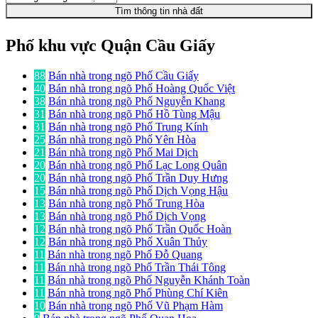
Tìm thông tin nhà đất
Phố khu vực Quận Cầu Giấy
88
Bán nhà trong ngõ Phố Cầu Giấy
40
Bán nhà trong ngõ Phố Hoàng Quốc Việt
38
Bán nhà trong ngõ Phố Nguyễn Khang
31
Bán nhà trong ngõ Phố Hồ Tùng Mậu
31
Bán nhà trong ngõ Phố Trung Kính
25
Bán nhà trong ngõ Phố Yên Hòa
21
Bán nhà trong ngõ Phố Mai Dịch
20
Bán nhà trong ngõ Phố Lạc Long Quân
20
Bán nhà trong ngõ Phố Trần Duy Hưng
15
Bán nhà trong ngõ Phố Dịch Vọng Hậu
13
Bán nhà trong ngõ Phố Trung Hòa
13
Bán nhà trong ngõ Phố Dịch Vọng
12
Bán nhà trong ngõ Phố Trần Quốc Hoàn
12
Bán nhà trong ngõ Phố Xuân Thủy
11
Bán nhà trong ngõ Phố Đỗ Quang
11
Bán nhà trong ngõ Phố Trần Thái Tông
11
Bán nhà trong ngõ Phố Nguyễn Khánh Toàn
11
Bán nhà trong ngõ Phố Phùng Chí Kiên
10
Bán nhà trong ngõ Phố Vũ Phạm Hàm