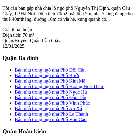
Tôi cần bán gấp nhà chia lô ngõ phố Nguyễn Thị Định, quận Cầu
Giấy, TP.Hà Nội. Diện tích 70m2 mặt tiền 5m, nhà 5 tầng đang cho
thuê 40tr/tháng, đường 10m có vỉa hè, xung quanh có...
Giá:
thỏa thuận
Diện tích:
70 m²
Quận/Huyện:
Quận Cầu Giấy
12/01/2025
Quận Ba đình
Bán nhà trong ngõ nhà Phố Đội Cấn
Bán nhà trong ngõ nhà Phố Bưởi
Bán nhà trong ngõ nhà Phố Kim Mã
Bán nhà trong ngõ nhà Phố Hoàng Hoa Thám
Bán nhà trong ngõ nhà Phố Ngọc Hà
Bán nhà trong ngõ nhà Phố Đào Tấn
Bán nhà trong ngõ nhà Phố Vĩnh Phúc
Bán nhà trong ngõ nhà Phố An Xá
Bán nhà trong ngõ nhà Phố La Thành
Bán nhà trong ngõ nhà Phố Văn Cao
Quận Hoàn kiếm