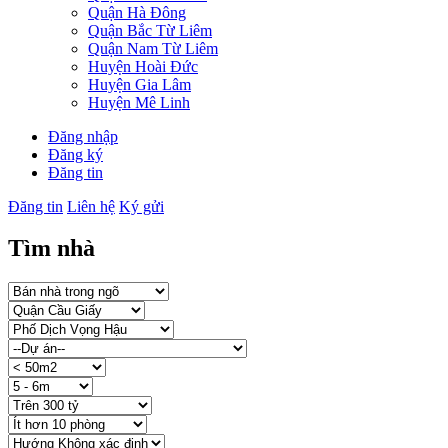
Quận Hà Đông
Quận Bắc Từ Liêm
Quận Nam Từ Liêm
Huyện Hoài Đức
Huyện Gia Lâm
Huyện Mê Linh
Đăng nhập
Đăng ký
Đăng tin
Đăng tin
Liên hệ
Ký gửi
Tìm nhà