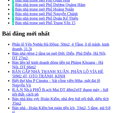
9
Bán nhà trong ngõ Phố Quan Hoa
9
Bán nhà trong ngõ Phố Dương Quảng Hàm
7
Bán nhà trong ngõ Phố Hoàng Ngân
7
Bán nhà trong ngõ Phố Nguyễn Chánh
7
Bán nhà trong ngõ Phố Doãn Kế Thiện
6
Bán nhà trong ngõ Phố Trung Yên 15
Bài đăng mới nhất
Phân lô Yên Nghĩa Hà Đông, 50m2, 4 Tầng, ô tô tránh, kinh
doanh, 11.5t
Bán nhà riêng 2 tầng tại ngõ Đức Diễn, Phú Diễn, Hà Nội,
DT 27m2,
Bán liền kề kinh doanh dòng tiền tại Phùng Khoang - Hà
Nội. DT 66m2
BÁN GẤP NHÀ THANH XUÂN, PHÂN LÔ VỈA HÈ
50M2 4T, OTO TRÁNH, KINH
Biệt thự khu P Ciputra – Sát công viên 66ha, mặt đại lộ
Nguyễn Vă
B.Á.N Nh.à PHỐ B.ạch Mai DT 48m2x6T thang máy - full
nội thất- cách ph
Bán nhà khu vực Hoàn Kiếm. nhà đẹp full nội thất. diện tích
35m2
Bán nhà - Hoàn Kiếm bạt ngàn tiện ích, 33m2, 5 tầng, giá 9.8
tỷ