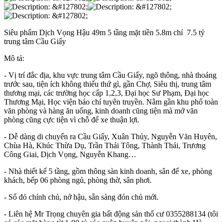
Siêu phẩm Dịch Vọng Hậu 49m 5 tầng mặt tiền 5.8m chỉ 7.5 tỷ
trung tâm Cầu Giấy
Mô tả:
- Vị trí đắc địa, khu vực trung tâm Cầu Giấy, ngõ thông, nhà thoáng
trước sau, tiện ích không thiếu thứ gì, gần Chợ, Siêu thị, trung tâm
thương mại, các trường học cấp 1,2,3, Đại học Sư Phạm, Đại học
Thương Mại, Học viện báo chí tuyên truyền. Nằm gần khu phố toàn
văn phòng và hàng ăn uống, kinh doanh cũng tiện mà mở văn
phòng cũng cực tiện vì chỗ để xe thuận lợi.
- Dễ dàng di chuyển ra Cầu Giấy, Xuân Thủy, Nguyễn Văn Huyên,
Chùa Hà, Khúc Thừa Dụ, Trần Thái Tông, Thành Thái, Trương
Công Giai, Dịch Vọng, Nguyễn Khang…
- Nhà thiết kế 5 tầng, gồm thông sàn kinh doanh, sân để xe, phòng
khách, bếp 06 phòng ngủ, phòng thờ, sân phơi.
- Sổ đỏ chính chủ, nở hậu, sẵn sàng đón chủ mới.
- Liên hệ Mr Trọng chuyên gia bất động sản thổ cư 0355288134 (tôi