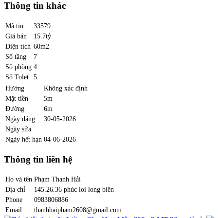
Thông tin khác
Mã tin
33579
Giá bán
15.7tỷ
Diện tích
60m2
Số tầng
7
Số phòng
4
Số Tolet
5
Hướng
Không xác định
Mặt tiền
5m
Đường
6m
Ngày đăng
30-05-2026
Ngày sửa
Ngày hết hạn
04-06-2026
Thông tin liên hệ
Họ và tên
Phạm Thanh Hải
Địa chỉ
145.26.36 phúc loi long biên
Phone
0983806886
Email
thanhhaipham2608@gmail.com