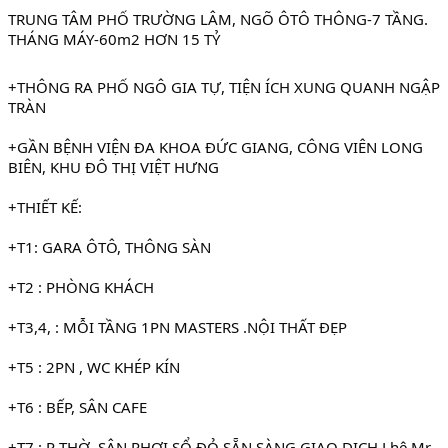
TRUNG TÂM PHỐ TRƯỜNG LÂM, NGÕ ÔTÔ THÔNG-7 TẦNG. 
THÁNG MÁY-60m2 HƠN 15 TỶ
+THÔNG RA PHỐ NGÔ GIA TỰ, TIỆN ÍCH XUNG QUANH NGẬP 
TRÀN 
+GẦN BỆNH VIỆN ĐA KHOA ĐỨC GIANG, CÔNG VIÊN LONG 
BIÊN, KHU ĐÔ THỊ VIỆT HƯNG
+THIẾT KẾ: 
+T1: GARA ÔTÔ, THÔNG SÀN
+T2 : PHÒNG KHÁCH 
+T3,4, : MỖI TẦNG 1PN MASTERS .NỘI THẤT ĐẸP
+T5 : 2PN , WC KHÉP KÍN
+T6 : BẾP, SÂN CAFE
+T7 : P THỜ, SÂN PHƠI.SỔ ĐỎ SẴN SÀNG GIAO DỊCH.Lhệ Mr 