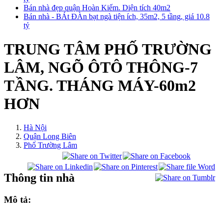
Bán nhà đẹp quận Hoàn Kiếm. Diện tích 40m2
Bán nhà - BÁt ĐÀn bạt ngà tiện ích, 35m2, 5 tầng, giá 10.8
tỷ
TRUNG TÂM PHỐ TRƯỜNG
LÂM, NGÕ ÔTÔ THÔNG-7
TẦNG. THÁNG MÁY-60m2
HƠN
Hà Nội
Quận Long Biên
Phố Trường Lâm
Thông tin nhà
Mô tả: