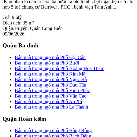
Khu phân lô dân trí cao ,ba bước ra oto tránh , bạt ngàn tiện ích : tổ
hợp 5 toà chung cư Berriver , PHC , bệnh viện Tâm Anh...
Giá:
9.6tỷ
Diện tích:
35 m²
Quận/Huyện:
Quận Long Biên
09/06/2026
Quận Ba đình
Bán nhà trong ngõ nhà Phố Đội Cấn
Bán nhà trong ngõ nhà Phố Bưởi
Bán nhà trong ngõ nhà Phố Hoàng Hoa Thám
Bán nhà trong ngõ nhà Phố Kim Mã
Bán nhà trong ngõ nhà Phố Ngọc Hà
Bán nhà trong ngõ nhà Phố Đào Tấn
Bán nhà trong ngõ nhà Phố Vĩnh Phúc
Bán nhà trong ngõ nhà Phố Văn Cao
Bán nhà trong ngõ nhà Phố An Xá
Bán nhà trong ngõ nhà Phố La Thành
Quận Hoàn kiếm
Bán nhà trong ngõ nhà Phố Hàng Bông
Bán nhà trong ngõ nhà Phố Bạch Đằng