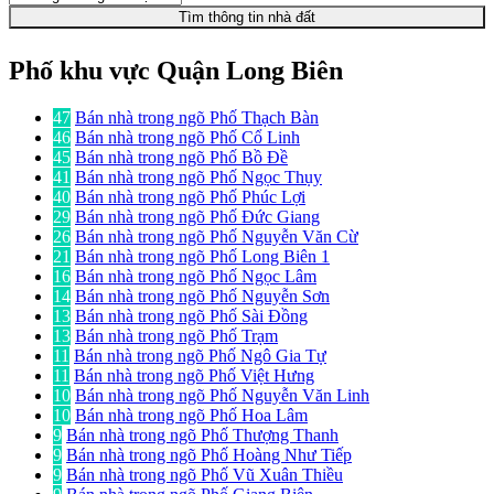
Tìm thông tin nhà đất
Phố khu vực Quận Long Biên
47
Bán nhà trong ngõ Phố Thạch Bàn
46
Bán nhà trong ngõ Phố Cổ Linh
45
Bán nhà trong ngõ Phố Bồ Đề
41
Bán nhà trong ngõ Phố Ngọc Thụy
40
Bán nhà trong ngõ Phố Phúc Lợi
29
Bán nhà trong ngõ Phố Đức Giang
26
Bán nhà trong ngõ Phố Nguyễn Văn Cừ
21
Bán nhà trong ngõ Phố Long Biên 1
16
Bán nhà trong ngõ Phố Ngọc Lâm
14
Bán nhà trong ngõ Phố Nguyễn Sơn
13
Bán nhà trong ngõ Phố Sài Đồng
13
Bán nhà trong ngõ Phố Trạm
11
Bán nhà trong ngõ Phố Ngô Gia Tự
11
Bán nhà trong ngõ Phố Việt Hưng
10
Bán nhà trong ngõ Phố Nguyễn Văn Linh
10
Bán nhà trong ngõ Phố Hoa Lâm
9
Bán nhà trong ngõ Phố Thượng Thanh
9
Bán nhà trong ngõ Phố Hoàng Như Tiếp
9
Bán nhà trong ngõ Phố Vũ Xuân Thiều