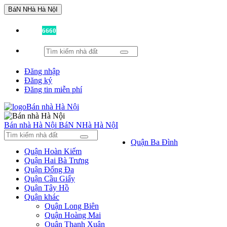
BáN NHà Hà NộI
Đã có
6660
tin được đăng!
Đăng nhập
Đăng ký
Đăng tin miễn phí
Bán nhà Hà Nội
BáN NHà Hà NộI
Quận Ba Đình
Quận Hoàn Kiếm
Quận Hai Bà Trưng
Quận Đống Đa
Quận Cầu Giấy
Quận Tây Hồ
Quận khác
Quận Long Biên
Quận Hoàng Mai
Quận Thanh Xuân