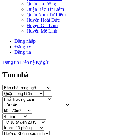
Quận Hà Đông
Quận Bắc Từ Liêm
Quận Nam Từ Liêm
Huyện Hoài Đức
Huyện Gia Lâm
Huyện Mê Linh
Đăng nhập
Đăng ký
Đăng tin
Đăng tin
Liên hệ
Ký gửi
Tìm nhà