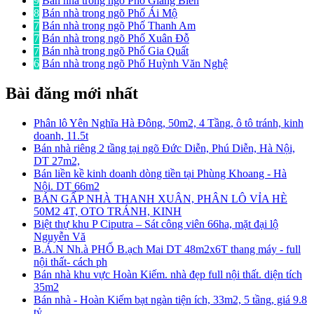
9
Bán nhà trong ngõ Phố Giang Biên
8
Bán nhà trong ngõ Phố Ái Mộ
7
Bán nhà trong ngõ Phố Thanh Am
7
Bán nhà trong ngõ Phố Xuân Đỗ
7
Bán nhà trong ngõ Phố Gia Quất
6
Bán nhà trong ngõ Phố Huỳnh Văn Nghệ
Bài đăng mới nhất
Phân lô Yên Nghĩa Hà Đông, 50m2, 4 Tầng, ô tô tránh, kinh
doanh, 11.5t
Bán nhà riêng 2 tầng tại ngõ Đức Diễn, Phú Diễn, Hà Nội,
DT 27m2,
Bán liền kề kinh doanh dòng tiền tại Phùng Khoang - Hà
Nội. DT 66m2
BÁN GẤP NHÀ THANH XUÂN, PHÂN LÔ VỈA HÈ
50M2 4T, OTO TRÁNH, KINH
Biệt thự khu P Ciputra – Sát công viên 66ha, mặt đại lộ
Nguyễn Vă
B.Á.N Nh.à PHỐ B.ạch Mai DT 48m2x6T thang máy - full
nội thất- cách ph
Bán nhà khu vực Hoàn Kiếm. nhà đẹp full nội thất. diện tích
35m2
Bán nhà - Hoàn Kiếm bạt ngàn tiện ích, 33m2, 5 tầng, giá 9.8
tỷ