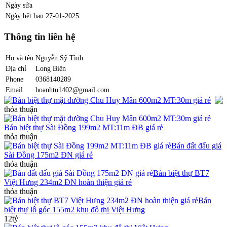
Ngày sửa
Ngày hết hạn
27-01-2025
Thông tin liên hệ
Họ và tên
Nguyễn Sỹ Tình
Địa chỉ
Long Biên
Phone
0368140289
Email
hoanhtu1402@gmail.com
Bán biệt thự mặt đường Chu Huy Mân 600m2 MT:30m giá rẻ
thỏa thuận
Bán biệt thự Sài Đồng 199m2 MT:11m ĐB giá rẻ
thỏa thuận
Bán đất đấu giá
Sài Đồng 175m2 ĐN giá rẻ
thỏa thuận
Bán biệt thự BT7
Việt Hưng 234m2 ĐN hoàn thiện giá rẻ
thỏa thuận
Bán
biệt thự lô góc 155m2 khu đô thị Việt Hưng
12tỷ