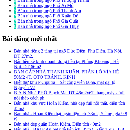
9
Bán nhà trong ngõ Phố Thượng Thanh
8
Bán nhà trong ngõ Phố Ái Mộ
7
Bán nhà trong ngõ Phố Thanh Am
7
Bán nhà trong ngõ Phố Xuân Đỗ
7
Bán nhà trong ngõ Phố Gia Quất
6
Bán nhà trong ngõ Phố Gia Thụy
Bài đăng mới nhất
Bán nhà riêng 2 tầng tại ngõ Đức Diễn, Phú Diễn, Hà Nội,
DT 27m2,
Bán liền kề kinh doanh dòng tiền tại Phùng Khoang - Hà
Nội. DT 66m2
BÁN GẤP NHÀ THANH XUÂN, PHÂN LÔ VỈA HÈ
50M2 4T, OTO TRÁNH, KINH
Biệt thự khu P Ciputra – Sát công viên 66ha, mặt đại lộ
Nguyễn Vă
B.Á.N Nh.à PHỐ B.ạch Mai DT 48m2x6T thang máy - full
nội thất- cách ph
Bán nhà khu vực Hoàn Kiếm. nhà đẹp full nội thất. diện tích
35m2
Bán nhà - Hoàn Kiếm bạt ngàn tiện ích, 33m2, 5 tầng, giá 9.8
tỷ
Bán nhà đẹp quận Hoàn Kiếm. Diện tích 40m2
Bán nhà - BÁt ĐÀn bạt ngà tiện ích, 35m2, 5 tầng, giá 10.8