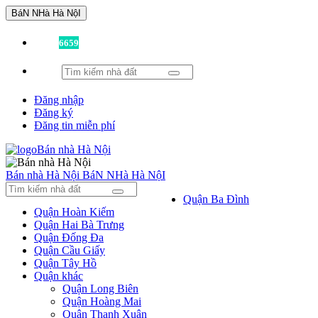
BáN NHà Hà NộI
Đã có
6659
tin được đăng!
Đăng nhập
Đăng ký
Đăng tin miễn phí
Bán nhà Hà Nội
BáN NHà Hà NộI
Quận Ba Đình
Quận Hoàn Kiếm
Quận Hai Bà Trưng
Quận Đống Đa
Quận Cầu Giấy
Quận Tây Hồ
Quận khác
Quận Long Biên
Quận Hoàng Mai
Quận Thanh Xuân