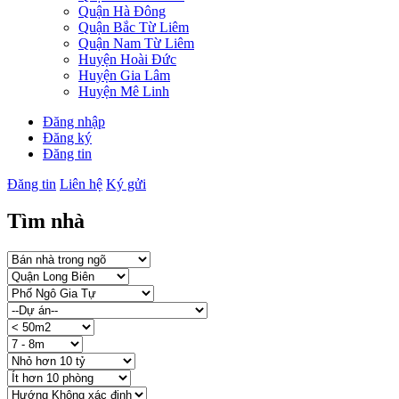
Quận Hà Đông
Quận Bắc Từ Liêm
Quận Nam Từ Liêm
Huyện Hoài Đức
Huyện Gia Lâm
Huyện Mê Linh
Đăng nhập
Đăng ký
Đăng tin
Đăng tin
Liên hệ
Ký gửi
Tìm nhà