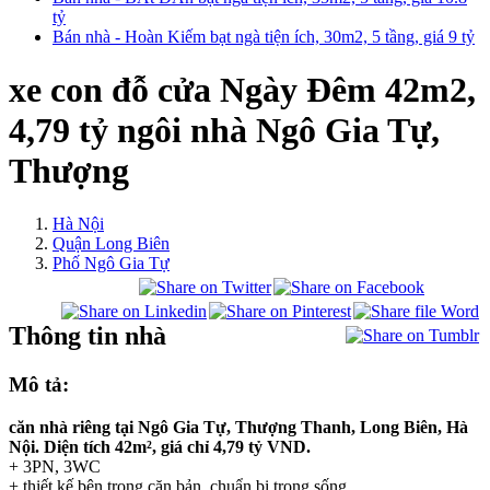
tỷ
Bán nhà - Hoàn Kiếm bạt ngà tiện ích, 30m2, 5 tầng, giá 9 tỷ
xe con đỗ cửa Ngày Đêm 42m2,
4,79 tỷ ngôi nhà Ngô Gia Tự,
Thượng
Hà Nội
Quận Long Biên
Phố Ngô Gia Tự
Thông tin nhà
Mô tả:
căn nhà riêng tại Ngô Gia Tự, Thượng Thanh, Long Biên, Hà
Nội. Diện tích 42m², giá chỉ 4,79 tỷ VND.
+ 3PN, 3WC
+ thiết kế bên trong căn bản, chuẩn bị trong sống